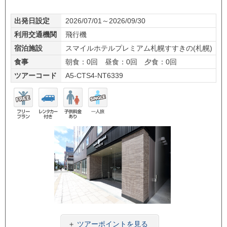
出発日設定
2026/07/01～2026/09/30
利用交通機関
飛行機
宿泊施設
スマイルホテルプレミアム札幌すすきの(札幌)
食事
朝食：0回 昼食：0回 夕食：0回
ツアーコード
A5-CTS4-NT6339
フリ
レン
子供
一人
ープ
タカ
料金
旅
ラン
ー付
あり
き
＋
ツアーポイントを見る