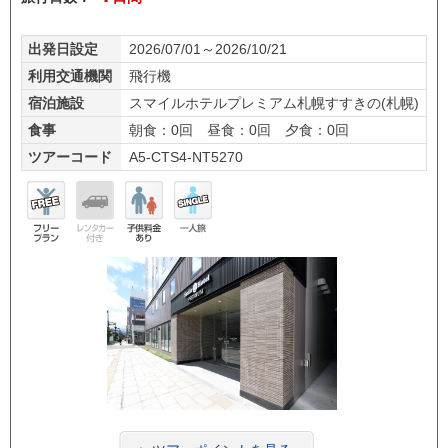
出発日設定
2026/07/01～2026/10/21
利用交通機関
飛行機
宿泊施設
スマイルホテルプレミアム札幌すすきの(札幌)
食事
朝食：0回 昼食：0回 夕食：0回
ツアーコード
A5-CTS4-NT5270
フリ
レン
子供
一人
ープ
タカ
料金
旅
ラン
ー無
あり
し