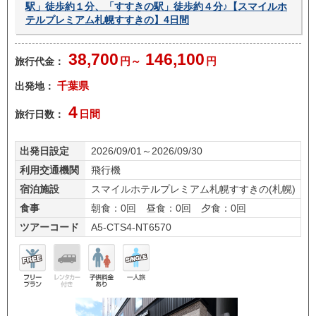
駅」徒歩約１分、「すすきの駅」徒歩約４分♪【スマイルホ
テルプレミアム札幌すすきの】4日間
38,700
146,100
旅行代金：
円～
円
出発地：
千葉県
4
旅行日数：
日間
出発日設定
2026/09/01～2026/09/30
利用交通機関
飛行機
宿泊施設
スマイルホテルプレミアム札幌すすきの(札幌)
食事
朝食：0回 昼食：0回 夕食：0回
ツアーコード
A5-CTS4-NT6570
フリ
レン
子供
一人
ープ
タカ
料金
旅