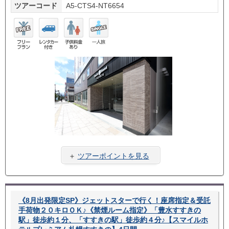
ツアーコード
A5-CTS4-NT6654
フリ
レン
子供
一人
ープ
タカ
料金
旅
ラン
ー付
あり
き
＋
ツアーポイントを見る
《8月出発限定SP》ジェットスターで行く！座席指定＆受託
手荷物２０キロＯＫ♪《禁煙ルーム指定》「豊水すすきの
駅」徒歩約１分、「すすきの駅」徒歩約４分♪【スマイルホ