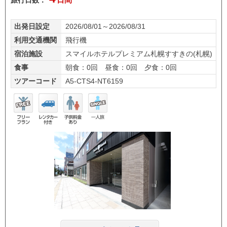
旅行日数：
日間
出発日設定
2026/08/01～2026/08/31
利用交通機関
飛行機
宿泊施設
スマイルホテルプレミアム札幌すすきの(札幌)
食事
朝食：0回 昼食：0回 夕食：0回
ツアーコード
A5-CTS4-NT6159
フリ
レン
子供
一人
ープ
タカ
料金
旅
ラン
ー付
あり
き