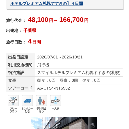
ホテルプレミアム札幌すすきの】４日間
48,100
166,700
旅行代金：
円～
円
出発地：
千葉県
4
旅行日数：
日間
出発日設定
2026/07/01～2026/10/21
利用交通機関
飛行機
宿泊施設
スマイルホテルプレミアム札幌すすきの(札幌)
食事
朝食：0回 昼食：0回 夕食：0回
ツアーコード
A5-CTS4-NT5532
フリ
レン
子供
一人
ープ
タカ
料金
旅
ラン
ー付
あり