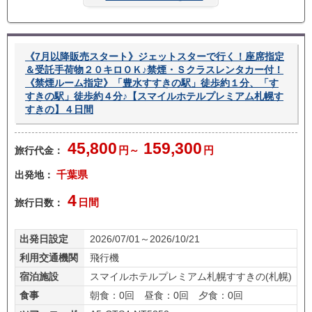
《7月以降販売スタート》ジェットスターで行く！座席指定
＆受託手荷物２０キロＯＫ♪禁煙・Ｓクラスレンタカー付！
《禁煙ルーム指定》「豊水すすきの駅」徒歩約１分、「す
すきの駅」徒歩約４分♪【スマイルホテルプレミアム札幌す
すきの】４日間
45,800
159,300
旅行代金：
円～
円
出発地：
千葉県
4
旅行日数：
日間
出発日設定
2026/07/01～2026/10/21
利用交通機関
飛行機
宿泊施設
スマイルホテルプレミアム札幌すすきの(札幌)
食事
朝食：0回 昼食：0回 夕食：0回