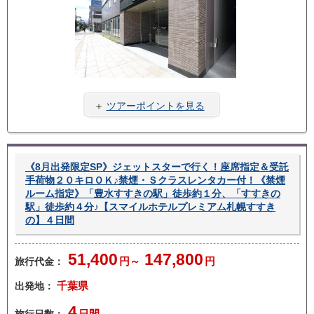
き
＋
ツアーポイントを見る
《8月出発限定SP》ジェットスターで行く！座席指定＆受託
手荷物２０キロＯＫ♪禁煙・Ｓクラスレンタカー付！《禁煙
ルーム指定》「豊水すすきの駅」徒歩約１分、「すすきの
駅」徒歩約４分♪【スマイルホテルプレミアム札幌すすき
の】４日間
51,400
147,800
旅行代金：
円～
円
出発地：
千葉県
4