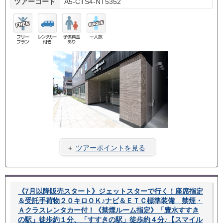
ツアーコード
A5-CTS4-NT5352
フリ
レン
子供
一人
ープ
タカ
料金
旅
ラン
ー付
あり
き
＋
ツアーポイントを見る
《7月以降販売スタート》ジェットスターで行く！座席指定
＆受託手荷物２０キロＯＫ♪ナビ＆ＥＴＣ標準装備 禁煙・
Ａクラスレンタカー付！《禁煙ルーム指定》「豊水すすき
の駅」徒歩約１分、「すすきの駅」徒歩約４分♪【スマイル