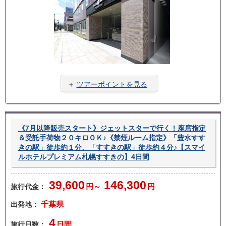
ラン
ー無
あり
し
＋
ツアーポイントを見る
《7月以降販売スタート》ジェットスターで行く！座席指定
＆受託手荷物２０キロＯＫ♪《禁煙ルーム指定》「豊水すす
きの駅」徒歩約１分、「すすきの駅」徒歩約４分♪【スマイ
ルホテルプレミアム札幌すすきの】4日間
39,600
146,300
旅行代金：
円～
円
出発地：
千葉県
4
旅行日数：
日間