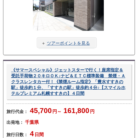
＋
ツアーポイントを見る
《サマースペシャル》ジェットスターで行く！座席指定＆
受託手荷物２０キロＯＫ♪ナビ＆ＥＴＣ標準装備 禁煙・Ａ
クラスレンタカー付！《禁煙ルーム指定》「豊水すすきの
駅」徒歩約１分、「すすきの駅」徒歩約４分♪【スマイルホ
テルプレミアム札幌すすきの】４日間
45,700
161,800
旅行代金：
円～
円
出発地：
千葉県
4
旅行日数：
日間