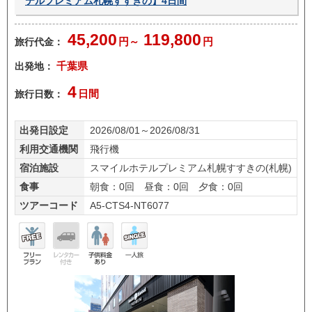
テルプレミアム札幌すすきの】4日間
45,200
119,800
旅行代金：
円～
円
出発地：
千葉県
4
旅行日数：
日間
出発日設定
2026/08/01～2026/08/31
利用交通機関
飛行機
宿泊施設
スマイルホテルプレミアム札幌すすきの(札幌)
食事
朝食：0回 昼食：0回 夕食：0回
ツアーコード
A5-CTS4-NT6077
フリ
レン
子供
一人
ープ
タカ
料金
旅
ラン
ー無
あり
し