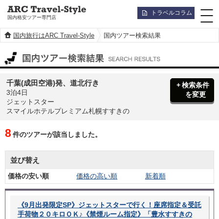
トラベルコラム
国内格安ツアー専門店
国内旅行はARC Travel-Style
国内ツアー検索結果
国内ツアー検索結果
千葉(成田空港)発、道北行き
検索条件
3泊4日
を変更
ジェットスター
スマイルホテルプレミアム札幌すすきの
8
件のツアーが該当しました。
並び替え
価格の安い順
価格の高い順
新着順
《9月出発限定SP》ジェットスターで行く！座席指定＆受託
手荷物２０キロＯＫ♪《禁煙ルーム指定》「豊水すすきの