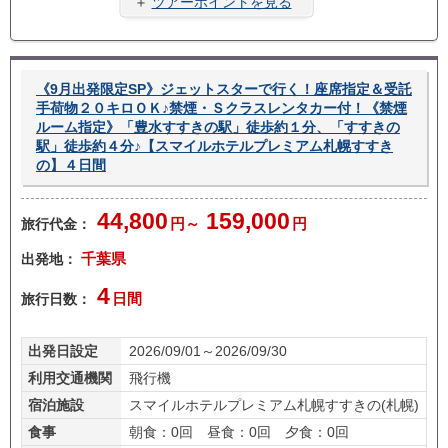
＋
ツアーポイントを見る
《9月出発限定SP》ジェットスターで行く！座席指定＆受託
手荷物２０キロＯＫ♪禁煙・Ｓクラスレンタカー付！《禁煙
ルーム指定》「豊水すすきの駅」徒歩約１分、「すすきの
駅」徒歩約４分♪【スマイルホテルプレミアム札幌すすき
の】４日間
44,800
159,000
旅行代金：
円～
円
出発地：
千葉県
4
旅行日数：
日間
出発日設定
2026/09/01～2026/09/30
利用交通機関
飛行機
宿泊施設
スマイルホテルプレミアム札幌すすきの(札幌)
食事
朝食：0回 昼食：0回 夕食：0回