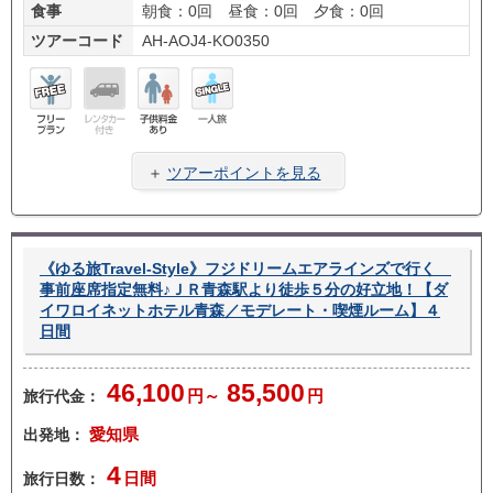
食事
朝食：0回 昼食：0回 夕食：0回
ツアーコード
AH-AOJ4-KO0350
フリ
レン
子供
一人
ープ
タカ
料金
旅
＋
ツアーポイントを見る
ラン
ー無
あり
し
《ゆる旅Travel-Style》フジドリームエアラインズで行く
事前座席指定無料♪ＪＲ青森駅より徒歩５分の好立地！【ダ
イワロイネットホテル青森／モデレート・喫煙ルーム】４
日間
46,100
85,500
旅行代金：
円～
円
出発地：
愛知県
4
旅行日数：
日間