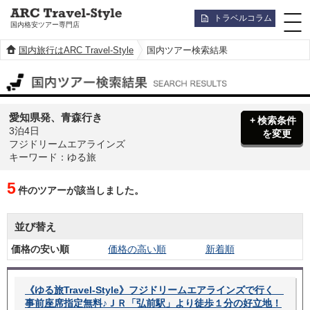
トラベルコラム
国内格安ツアー専門店
国内旅行はARC Travel-Style
国内ツアー検索結果
国内ツアー検索結果
愛知県発、青森行き
検索条件
3泊4日
を変更
フジドリームエアラインズ
キーワード：ゆる旅
5
件のツアーが該当しました。
並び替え
価格の安い順
価格の高い順
新着順
《ゆる旅Travel-Style》フジドリームエアラインズで行く
事前座席指定無料♪ＪＲ「弘前駅」より徒歩１分の好立地！