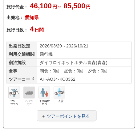
46,100
85,500
旅行代金：
円～
円
出発地：
愛知県
4
旅行日数：
日間
出発日設定
2026/03/29～2026/10/21
利用交通機関
飛行機
宿泊施設
ダイワロイネットホテル青森(青森)
食事
朝食：0回 昼食：0回 夕食：0回
ツアーコード
AH-AOJ4-KO0352
フリ
レン
子供
一人
ープ
タカ
料金
旅
＋
ツアーポイントを見る
ラン
ー無
あり
し