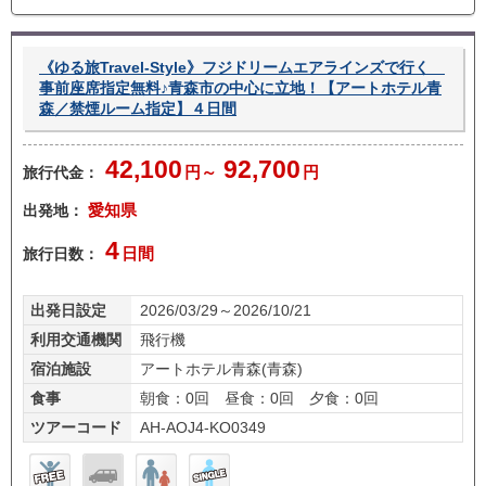
し
《ゆる旅Travel-Style》フジドリームエアラインズで行く
事前座席指定無料♪青森市の中心に立地！【アートホテル青
森／禁煙ルーム指定】４日間
42,100
92,700
旅行代金：
円～
円
出発地：
愛知県
4
旅行日数：
日間
出発日設定
2026/03/29～2026/10/21
利用交通機関
飛行機
宿泊施設
アートホテル青森(青森)
食事
朝食：0回 昼食：0回 夕食：0回
ツアーコード
AH-AOJ4-KO0349