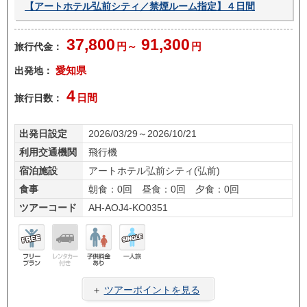
【アートホテル弘前シティ／禁煙ルーム指定】４日間
37,800
91,300
旅行代金：
円～
円
出発地：
愛知県
4
旅行日数：
日間
出発日設定
2026/03/29～2026/10/21
利用交通機関
飛行機
宿泊施設
アートホテル弘前シティ(弘前)
食事
朝食：0回 昼食：0回 夕食：0回
ツアーコード
AH-AOJ4-KO0351
フリ
レン
子供
一人
ープ
タカ
料金
旅
＋
ツアーポイントを見る
ラン
ー無
あり