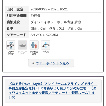
出発日設定
2026/03/29～2026/10/21
利用交通機関
飛行機
宿泊施設
ダイワロイネットホテル青森(青森)
食事
朝食：0回 昼食：0回 夕食：0回
ツアーコード
AH-AOJ4-KO0353
フリ
レン
子供
一人
ープ
タカ
料金
旅
＋
ツアーポイントを見る
ラン
ー無
あり
し
《ゆる旅Travel-Style》フジドリームエアラインズで行く
事前座席指定無料♪ＪＲ青森駅より徒歩５分の好立地！【ダ
イワロイネットホテル青森／モデレート・禁煙ルーム】４
日間