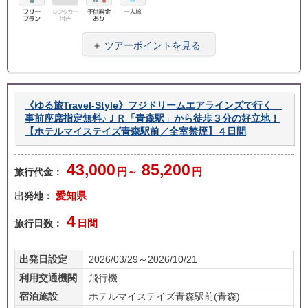
フリ
レン
子供
一人
ープ
タカ
料金
旅
＋
ツアーポイントを見る
ラン
ー無
あり
し
《ゆる旅Travel-Style》フジドリームエアラインズで行く
事前座席指定無料♪ＪＲ「青森駅」から徒歩３分の好立地！
【ホテルマイステイズ青森駅前／全室禁煙】４日間
43,000
85,200
旅行代金：
円～
円
出発地：
愛知県
4
旅行日数：
日間
出発日設定
2026/03/29～2026/10/21
利用交通機関
飛行機
宿泊施設
ホテルマイステイズ青森駅前(青森)