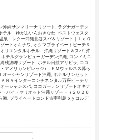
ン沖縄サンマリーナリゾート, ラグナガーデン
ホテル ゆがふいんおきなわ, ベストウェスタ
北谷温泉 レクー沖縄北谷スパ＆リゾート｜ＬｅＱ
ゾートオキナワ, オクマプライベートビーチ＆
オリエンタルホテル 沖縄リゾート＆スパ, 沖
 ホテルグランビューガーデン沖縄, コンドミニ
残波岬リゾート, ホテル日航アリビラ, ココ
・アメリカンビレッジ）, ＥＭウェルネス暮ら
Ｉオーシャンリゾート沖縄, ホテルサンセット
, ＡＮＡインターコンチネンタル万座ビーチリ
オーシャンスパ, ココガーデンリゾートオキナ
ード・バイ・マリオット沖縄リゾート（２０２６
ら海, プライベートコンド古宇利島ｂｙコルデ