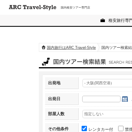
国内格安ツアー専門店
格安旅行専
国内旅行はARC Travel-Style
国内ツアー検索結
国内ツアー検索結果
出発地
出発日
部屋人数
その他条件
レンタカー付
禁