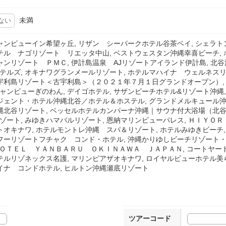
未満
ャンビューイン希望ヶ丘, リザン シーパークホテル谷茶ベイ, シェラト
テル ナゴリゾート リエッタ中山, ベストウェスタン沖縄幸喜ビーチ, 
ャンリゾート ＰＭＣ, 伊計島温泉 AJリゾートアイランド伊計島, 
テルズ, オキナワグランメールリゾート, ホテルマハイナ ウェルネスリ
古宇利島リゾート＜古宇利島＞（２０２１年７月１日グランドオープン）, 
ンビューぎのわん, デイゴホテル, サザンビーチホテル&リゾート沖縄,
ジェント・ホテル沖縄北谷／ホテル＆ホステル, グランドメルキュール沖縄
沖縄北谷リゾート, ベッセルホテルカンパーナ沖縄｜サウナ付大浴場（北谷
ート, みゆきハマバルリゾート, 恩納マリンビューパレス, ＨＩＹＯＲ
トオキナワ, ホテルモントレ沖縄 スパ＆リゾート, ホテルみゆきビーチ
カフーリゾートフチャク コンド・ホテル, 沖縄かりゆしビーチリゾート・
 ＨＯＴＥＬ ＹＡＮＢＡＲＵ ＯＫＩＮＡＷＡ ＪＡＰＡＮ, コートヤ
テルリゾネックス名護, マリンピアザオキナワ, ロイヤルビューホテル美
イナ コンドホテル, ヒルトン沖縄瀬底リゾート
ツアーコード