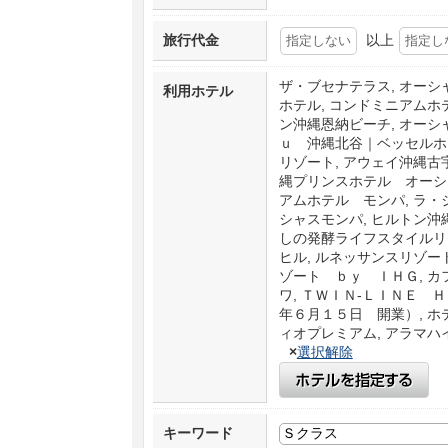
旅行代金
以上
ザ・ブセナテラス, オーシ
利用ホテル
ホテル, コンドミニアムホ
ン沖縄恩納ビーチ, オーシ
ｕ 沖縄北谷｜ベッセルホ
リゾート, アウェイ沖縄
縄プリンスホテル オーシャ
アムホテル モンパ, ラ・
シャスモンパ, ヒルトン
しの発酵ライフスタイルリゾ
ヒル, ルネッサンスリゾー
ゾート ｂｙ ＩＨＧ, 
ワ, ＴＷＩＮ-ＬＩＮＥ
年６月１５日 開業）, ホ
ィオプレミアム, アラマハ
×
選択解除
キーワード