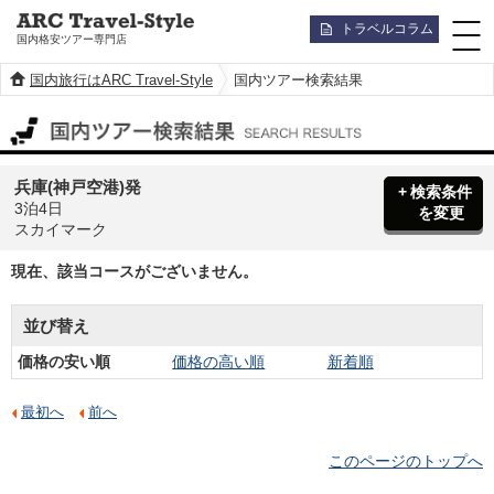
トラベルコラム
国内格安ツアー専門店
国内旅行はARC Travel-Style
国内ツアー検索結果
国内ツアー検索結果
兵庫(神戸空港)発
検索条件
3泊4日
を変更
スカイマーク
現在、該当コースがございません。
並び替え
価格の安い順
価格の高い順
新着順
最初へ
前へ
このページのトップへ