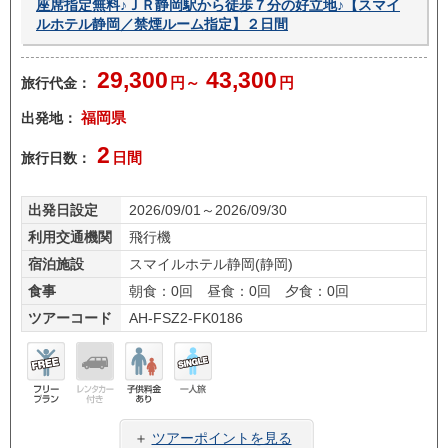
座席指定無料♪ＪＲ静岡駅から徒歩７分の好立地♪【スマイ
ルホテル静岡／禁煙ルーム指定】２日間
29,300
43,300
旅行代金：
円～
円
出発地：
福岡県
2
旅行日数：
日間
出発日設定
2026/09/01～2026/09/30
利用交通機関
飛行機
宿泊施設
スマイルホテル静岡(静岡)
食事
朝食：0回 昼食：0回 夕食：0回
ツアーコード
AH-FSZ2-FK0186
フリ
レン
子供
一人
ープ
タカ
料金
旅
＋
ツアーポイントを見る