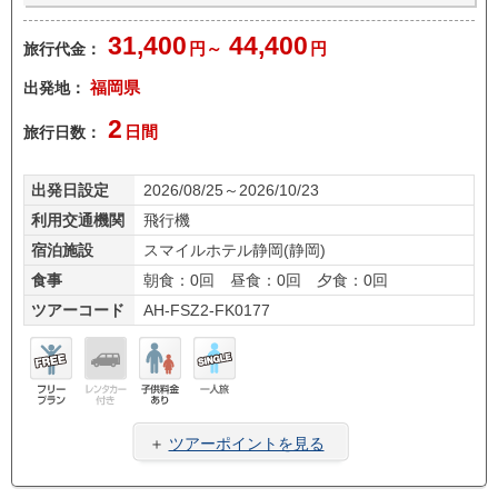
31,400
44,400
旅行代金：
円～
円
出発地：
福岡県
2
旅行日数：
日間
出発日設定
2026/08/25～2026/10/23
利用交通機関
飛行機
宿泊施設
スマイルホテル静岡(静岡)
食事
朝食：0回 昼食：0回 夕食：0回
ツアーコード
AH-FSZ2-FK0177
フリ
レン
子供
一人
ープ
タカ
料金
旅
＋
ツアーポイントを見る
ラン
ー無
あり
し