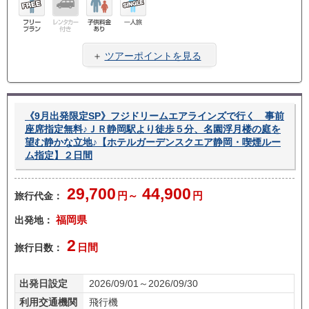
フリ
レン
子供
一人
ープ
タカ
料金
旅
＋
ツアーポイントを見る
ラン
ー無
あり
し
《9月出発限定SP》フジドリームエアラインズで行く 事前
座席指定無料♪ＪＲ静岡駅より徒歩５分、名園浮月楼の庭を
望む静かな立地♪【ホテルガーデンスクエア静岡・喫煙ルー
ム指定】２日間
29,700
44,900
旅行代金：
円～
円
出発地：
福岡県
2
旅行日数：
日間
出発日設定
2026/09/01～2026/09/30
利用交通機関
飛行機