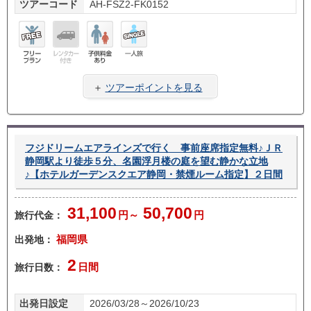
ツアーコード
AH-FSZ2-FK0152
フリ
レン
子供
一人
ープ
タカ
料金
旅
＋
ツアーポイントを見る
ラン
ー無
あり
し
フジドリームエアラインズで行く 事前座席指定無料♪ＪＲ
静岡駅より徒歩５分、名園浮月楼の庭を望む静かな立地
♪【ホテルガーデンスクエア静岡・禁煙ルーム指定】２日間
31,100
50,700
旅行代金：
円～
円
出発地：
福岡県
2
旅行日数：
日間
出発日設定
2026/03/28～2026/10/23