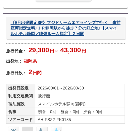
ラン
ー無
あり
し
《9月出発限定SP》フジドリームエアラインズで行く 事前
座席指定無料♪ＪＲ静岡駅から徒歩７分の好立地♪【スマイ
ルホテル静岡／喫煙ルーム指定】２日間
29,300
43,300
旅行代金：
円～
円
出発地：
福岡県
2
旅行日数：
日間
出発日設定
2026/09/01～2026/09/30
利用交通機関
飛行機
宿泊施設
スマイルホテル静岡(静岡)
食事
朝食：0回 昼食：0回 夕食：0回
ツアーコード
AH-FSZ2-FK0185