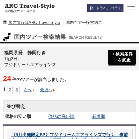
トラベルコラム
国内格安ツアー専門店
国内旅行はARC Travel-Style
国内ツアー検索結果
国内ツアー検索結果
福岡県発、静岡行き
検索条件
1泊2日
を変更
フジドリームエアラインズ
24
件のツアーが該当しました。
1
2
3
次へ
最後へ
並び替え
価格の安い順
価格の高い順
新着順
《9月出発限定SP》フジドリームエアラインズで行く 事前