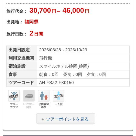
30,700
46,000
旅行代金：
円～
円
出発地：
福岡県
2
旅行日数：
日間
出発日設定
2026/03/28～2026/10/23
利用交通機関
飛行機
宿泊施設
スマイルホテル静岡(静岡)
食事
朝食：0回 昼食：0回 夕食：0回
ツアーコード
AH-FSZ2-FK0150
フリ
レン
子供
一人
ープ
タカ
料金
旅
＋
ツアーポイントを見る
ラン
ー無
あり
し