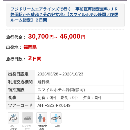
フジドリームエアラインズで行く 事前座席指定無料♪ＪＲ
静岡駅から徒歩７分の好立地♪【スマイルホテル静岡／喫煙
ルーム指定】２日間
30,700
46,000
旅行代金：
円～
円
出発地：
福岡県
2
旅行日数：
日間
出発日設定
2026/03/28～2026/10/23
利用交通機関
飛行機
宿泊施設
スマイルホテル静岡(静岡)
食事
朝食：0回 昼食：0回 夕食：0回
ツアーコード
AH-FSZ2-FK0149