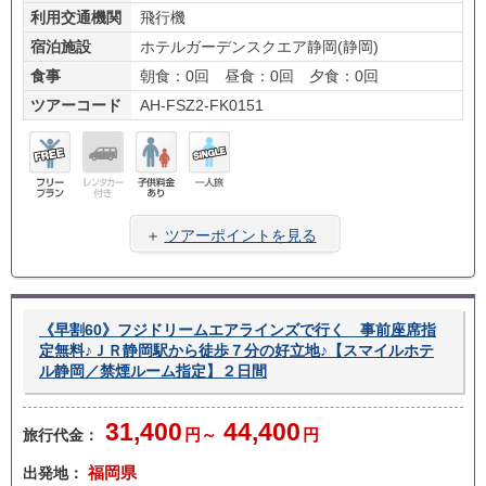
利用交通機関
飛行機
宿泊施設
ホテルガーデンスクエア静岡(静岡)
食事
朝食：0回 昼食：0回 夕食：0回
ツアーコード
AH-FSZ2-FK0151
フリ
レン
子供
一人
ープ
タカ
料金
旅
＋
ツアーポイントを見る
ラン
ー無
あり
し
《早割60》フジドリームエアラインズで行く 事前座席指
定無料♪ＪＲ静岡駅から徒歩７分の好立地♪【スマイルホテ
ル静岡／禁煙ルーム指定】２日間
31,400
44,400
旅行代金：
円～
円
出発地：
福岡県