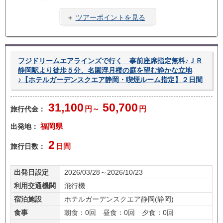
フリ
レン
子供
一人
ープ
タカ
料金
旅
＋
ツアーポイントを見る
ラン
ー無
あり
し
フジドリームエアラインズで行く 事前座席指定無料♪ＪＲ
静岡駅より徒歩５分、名園浮月楼の庭を望む静かな立地
♪【ホテルガーデンスクエア静岡・喫煙ルーム指定】２日間
31,100
50,700
旅行代金：
円～
円
出発地：
福岡県
2
旅行日数：
日間
出発日設定
2026/03/28～2026/10/23
利用交通機関
飛行機
宿泊施設
ホテルガーデンスクエア静岡(静岡)
食事
朝食：0回 昼食：0回 夕食：0回