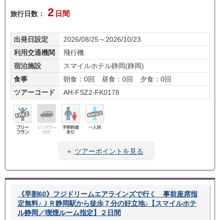
2
旅行日数：
日間
出発日設定
2026/08/25～2026/10/23
利用交通機関
飛行機
宿泊施設
スマイルホテル静岡(静岡)
食事
朝食：0回 昼食：0回 夕食：0回
ツアーコード
AH-FSZ2-FK0178
フリ
レン
子供
一人
ープ
タカ
料金
旅
＋
ツアーポイントを見る
ラン
ー無
あり
し
《早割60》フジドリームエアラインズで行く 事前座席指
定無料♪ＪＲ静岡駅から徒歩７分の好立地♪【スマイルホテ
ル静岡／喫煙ルーム指定】２日間