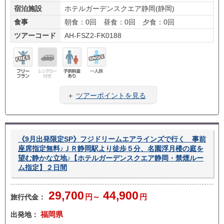
宿泊施設
ホテルガーデンスクエア静岡(静岡)
食事
朝食：0回 昼食：0回 夕食：0回
ツアーコード
AH-FSZ2-FK0188
フリ
レン
子供
一人
ープ
タカ
料金
旅
＋
ツアーポイントを見る
ラン
ー無
あり
し
《9月出発限定SP》フジドリームエアラインズで行く 事前
座席指定無料♪ＪＲ静岡駅より徒歩５分、名園浮月楼の庭を
望む静かな立地♪【ホテルガーデンスクエア静岡・禁煙ルー
ム指定】２日間
29,700
44,900
旅行代金：
円～
円
出発地：
福岡県