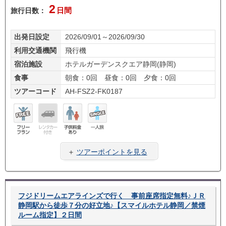
2
旅行日数：
日間
出発日設定
2026/09/01～2026/09/30
利用交通機関
飛行機
宿泊施設
ホテルガーデンスクエア静岡(静岡)
食事
朝食：0回 昼食：0回 夕食：0回
ツアーコード
AH-FSZ2-FK0187
フリ
レン
子供
一人
ープ
タカ
料金
旅
＋
ツアーポイントを見る
ラン
ー無
あり
し
フジドリームエアラインズで行く 事前座席指定無料♪ＪＲ
静岡駅から徒歩７分の好立地♪【スマイルホテル静岡／禁煙
ルーム指定】２日間