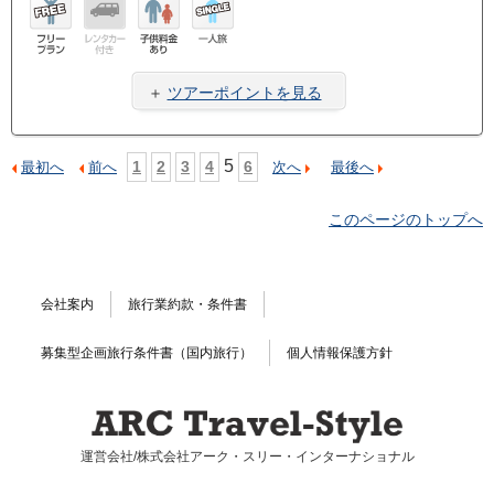
フリ
レン
子供
一人
ープ
タカ
料金
旅
＋
ツアーポイントを見る
ラン
ー無
あり
し
5
1
2
3
4
6
最初へ
前へ
次へ
最後へ
このページのトップへ
会社案内
旅行業約款・条件書
募集型企画旅行条件書（国内旅行）
個人情報保護方針
運営会社/株式会社アーク・スリー・インターナショナル