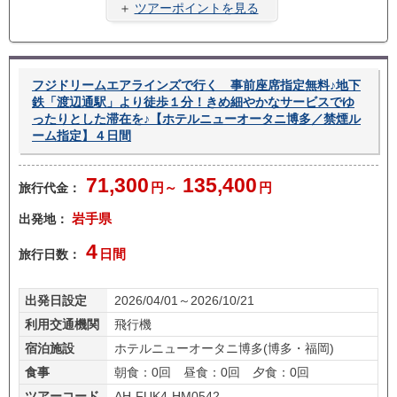
ープ
タカ
料金
旅
＋
ツアーポイントを見る
ラン
ー無
あり
し
フジドリームエアラインズで行く 事前座席指定無料♪地下
鉄「渡辺通駅」より徒歩１分！きめ細やかなサービスでゆ
ったりとした滞在を♪【ホテルニューオータニ博多／禁煙ル
ーム指定】４日間
71,300
135,400
旅行代金：
円～
円
出発地：
岩手県
4
旅行日数：
日間
出発日設定
2026/04/01～2026/10/21
利用交通機関
飛行機
宿泊施設
ホテルニューオータニ博多(博多・福岡)
食事
朝食：0回 昼食：0回 夕食：0回
ツアーコード
AH-FUK4-HM0542