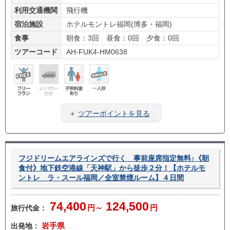
利用交通機関
飛行機
宿泊施設
ホテルモントレ福岡(博多・福岡)
食事
朝食：3回 昼食：0回 夕食：0回
ツアーコード
AH-FUK4-HM0638
フリ
レン
子供
一人
ープ
タカ
料金
旅
＋
ツアーポイントを見る
ラン
ー無
あり
し
フジドリームエアラインズで行く 事前座席指定無料♪《朝
食付》地下鉄空港線「天神駅」から徒歩２分！【ホテルモ
ントレ ラ・スール福岡／全室禁煙ルーム】４日間
74,400
124,500
旅行代金：
円～
円
出発地：
岩手県