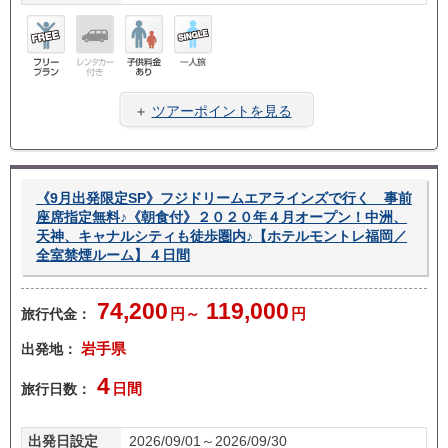
フリ
レン
子供
一人
ープ
タカ
料金
旅
＋
ツアーポイントを見る
ラン
ー無
あり
し
《9月出発限定SP》フジドリームエアラインズで行く 事前
座席指定無料♪《朝食付》２０２０年４月オープン！中洲、
天神、キャナルシティも徒歩圏内♪【ホテルモントレ福岡／
全室禁煙ルーム】４日間
74,200
119,000
旅行代金：
円～
円
出発地：
岩手県
4
旅行日数：
日間
出発日設定
2026/09/01～2026/09/30