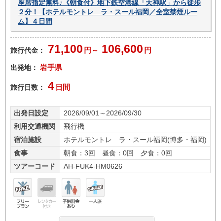
座席指定無料♪《朝食付》地下鉄空港線「天神駅」から徒歩
２分！【ホテルモントレ ラ・スール福岡／全室禁煙ルー
ム】４日間
71,100
106,600
旅行代金：
円～
円
出発地：
岩手県
4
旅行日数：
日間
出発日設定
2026/09/01～2026/09/30
利用交通機関
飛行機
宿泊施設
ホテルモントレ ラ・スール福岡(博多・福岡)
食事
朝食：3回 昼食：0回 夕食：0回
ツアーコード
AH-FUK4-HM0626
フリ
レン
子供
一人