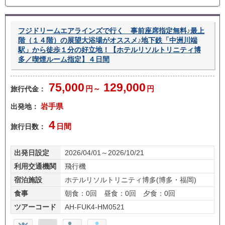
し
フジドリームエアラインズで行く 事前座席指定無料♪最上
階（１４階）の展望大浴場がオススメ♪地下鉄「中洲川端
駅」から徒歩１分の好立地！【ホテルリソルトリニティ博
多／喫煙ルーム指定】４日間
75,000
129,000
旅行代金：
円～
円
出発地：
岩手県
4
旅行日数：
日間
出発日設定
2026/04/01～2026/10/21
利用交通機関
飛行機
宿泊施設
ホテルリソルトリニティ博多(博多・福岡)
食事
朝食：0回 昼食：0回 夕食：0回
ツアーコード
AH-FUK4-HM0521