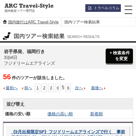
トラベルコラム
国内格安ツアー専門店
国内旅行はARC Travel-Style
国内ツアー検索結果
国内ツアー検索結果
岩手県発、福岡行き
検索条件
3泊4日
を変更
フジドリームエアラインズ
56
件のツアーが該当しました。
5
1
2
3
4
6
最初へ
前へ
次へ
最後へ
並び替え
価格の安い順
価格の高い順
新着順
《9月出発限定SP》フジドリームエアラインズで行く 事前