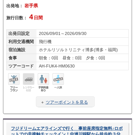
出発地：
岩手県
4
旅行日数：
日間
出発日設定
2026/09/01～2026/09/30
利用交通機関
飛行機
宿泊施設
ホテルリソルトリニティ博多(博多・福岡)
食事
朝食：0回 昼食：0回 夕食：0回
ツアーコード
AH-FUK4-HM0630
フリ
レン
子供
一人
ープ
タカ
料金
旅
＋
ツアーポイントを見る
ラン
ー無
あり
し
フジドリームエアラインズで行く 事前座席指定無料♪ロボ
ットでの非接触チェックイン！中洲川端駅から徒歩約３分