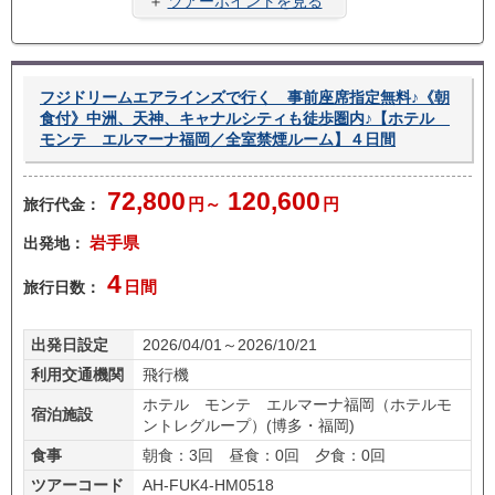
＋
ツアーポイントを見る
ラン
ー無
あり
し
フジドリームエアラインズで行く 事前座席指定無料♪《朝
食付》中洲、天神、キャナルシティも徒歩圏内♪【ホテル
モンテ エルマーナ福岡／全室禁煙ルーム】４日間
72,800
120,600
旅行代金：
円～
円
出発地：
岩手県
4
旅行日数：
日間
出発日設定
2026/04/01～2026/10/21
利用交通機関
飛行機
ホテル モンテ エルマーナ福岡（ホテルモ
宿泊施設
ントレグループ）(博多・福岡)
食事
朝食：3回 昼食：0回 夕食：0回
ツアーコード
AH-FUK4-HM0518