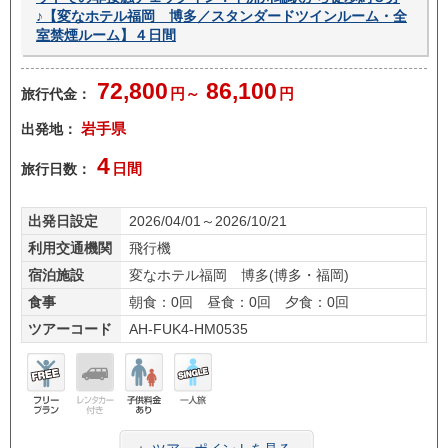
♪【変なホテル福岡 博多／スタンダードツインルーム・全
室禁煙ルーム】４日間
72,800
86,100
旅行代金：
円～
円
出発地：
岩手県
4
旅行日数：
日間
出発日設定
2026/04/01～2026/10/21
利用交通機関
飛行機
宿泊施設
変なホテル福岡 博多(博多・福岡)
食事
朝食：0回 昼食：0回 夕食：0回
ツアーコード
AH-FUK4-HM0535
フリ
レン
子供
一人
ープ
タカ
料金
旅