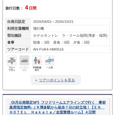
4
旅行日数：
日間
出発日設定
2026/04/01～2026/10/21
利用交通機関
飛行機
宿泊施設
ホテルモントレ ラ・スール福岡(博多・福岡)
食事
朝食：3回 昼食：0回 夕食：0回
ツアーコード
AH-FUK4-HM0516
フリ
レン
子供
一人
ープ
タカ
料金
旅
＋
ツアーポイントを見る
ラン
ー無
あり
し
《9月出発限定SP》フジドリームエアラインズで行く 事前
座席指定無料♪ＪＲ博多駅から徒歩７分の好立地！【ＥＮ
ＨＯＴＥＬ Ｈａｋａｔａ／全室禁煙ルーム】４日間