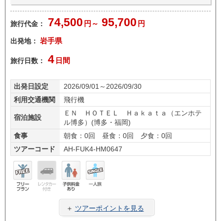
74,500
95,700
旅行代金：
円～
円
出発地：
岩手県
4
旅行日数：
日間
出発日設定
2026/09/01～2026/09/30
利用交通機関
飛行機
ＥＮ ＨＯＴＥＬ Ｈａｋａｔａ（エンホテ
宿泊施設
ル博多）(博多・福岡)
食事
朝食：0回 昼食：0回 夕食：0回
ツアーコード
AH-FUK4-HM0647
フリ
レン
子供
一人
ープ
タカ
料金
旅
＋
ツアーポイントを見る
ラン
ー無
あり