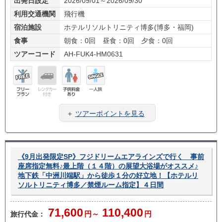
出発日設定
2026/09/01～2026/09/30
利用交通機関
飛行機
宿泊施設
ホテルリソルトリニティ博多(博多・福岡)
食事
朝食：0回 昼食：0回 夕食：0回
ツアーコード
AH-FUK4-HM0631
フリ
レン
子供
一人
ープ
タカ
料金
旅
＋
ツアーポイントを見る
ラン
ー無
あり
し
《9月出発限定SP》フジドリームエアラインズで行く 事前
座席指定無料♪最上階（１４階）の展望大浴場がオススメ♪
地下鉄「中洲川端駅」から徒歩１分の好立地！【ホテルリ
ソルトリニティ博多／禁煙ルーム指定】４日間
71,600
110,400
旅行代金：
円～
円