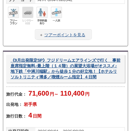
フリ
レン
子供
一人
ープ
タカ
料金
旅
＋
ツアーポイントを見る
ラン
ー無
あり
し
《9月出発限定SP》フジドリームエアラインズで行く 事前
座席指定無料♪最上階（１４階）の展望大浴場がオススメ♪
地下鉄「中洲川端駅」から徒歩１分の好立地！【ホテルリ
ソルトリニティ博多／喫煙ルーム指定】４日間
71,600
110,400
旅行代金：
円～
円
出発地：
岩手県
4
旅行日数：
日間