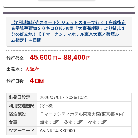
し
《7月以降販売スタート》ジェットスターで行く！座席指定
＆受託手荷物２０キロＯＫ♪京急「大森海岸駅」より徒歩１
分の好立地！【Ｔマークシティホテル東京大森／禁煙ルー
ム指定】４日間
45,600
88,400
旅行代金：
円～
円
出発地：
大阪府
4
旅行日数：
日間
出発日設定
2026/07/01～2026/10/21
利用交通機関
飛行機
宿泊施設
Ｔマークシティホテル東京大森(東京都区内)
食事
朝食：0回 昼食：0回 夕食：0回
ツアーコード
A5-NRT4-KX0900