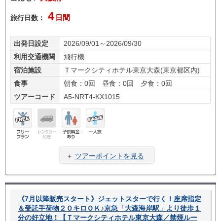
4
旅行日数：
日間
出発日設定
2026/09/01～2026/09/30
利用交通機関
飛行機
宿泊施設
Ｔマークシティホテル東京大森(東京都区内)
食事
朝食：0回 昼食：0回 夕食：0回
ツアーコード
A5-NRT4-KX1015
フリ
レン
子供
一人
ープ
タカ
料金
旅
＋
ツアーポイントを見る
ラン
ー無
あり
し
《7月以降販売スタート》ジェットスターで行く！座席指定
＆受託手荷物２０キロＯＫ♪京急「大森海岸駅」より徒歩１
分の好立地！【Ｔマークシティホテル東京大森／禁煙ルー