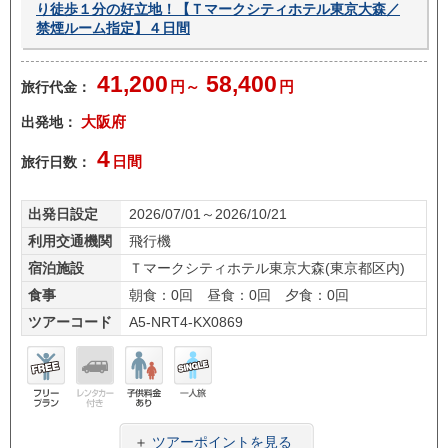
り徒歩１分の好立地！【Ｔマークシティホテル東京大森／
禁煙ルーム指定】４日間
41,200
58,400
旅行代金：
円～
円
出発地：
大阪府
4
旅行日数：
日間
出発日設定
2026/07/01～2026/10/21
利用交通機関
飛行機
宿泊施設
Ｔマークシティホテル東京大森(東京都区内)
食事
朝食：0回 昼食：0回 夕食：0回
ツアーコード
A5-NRT4-KX0869
フリ
レン
子供
一人
ープ
タカ
料金
旅
＋
ツアーポイントを見る