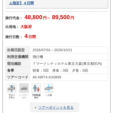
ム指定】４日間
48,800
89,500
旅行代金：
円～
円
出発地：
大阪府
4
旅行日数：
日間
出発日設定
2026/07/01～2026/10/21
利用交通機関
飛行機
宿泊施設
Ｔマークシティホテル東京大森(東京都区内)
食事
朝食：0回 昼食：0回 夕食：0回
ツアーコード
A5-NRT4-KX0899
フリ
レン
子供
一人
ープ
タカ
料金
旅
＋
ツアーポイントを見る
ラン
ー無
あり