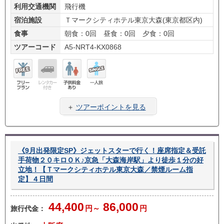
利用交通機関
飛行機
宿泊施設
Ｔマークシティホテル東京大森(東京都区内)
食事
朝食：0回 昼食：0回 夕食：0回
ツアーコード
A5-NRT4-KX0868
フリ
レン
子供
一人
ープ
タカ
料金
旅
＋
ツアーポイントを見る
ラン
ー無
あり
し
《9月出発限定SP》ジェットスターで行く！座席指定＆受託
手荷物２０キロＯＫ♪京急「大森海岸駅」より徒歩１分の好
立地！【Ｔマークシティホテル東京大森／禁煙ルーム指
定】４日間
44,400
86,000
旅行代金：
円～
円