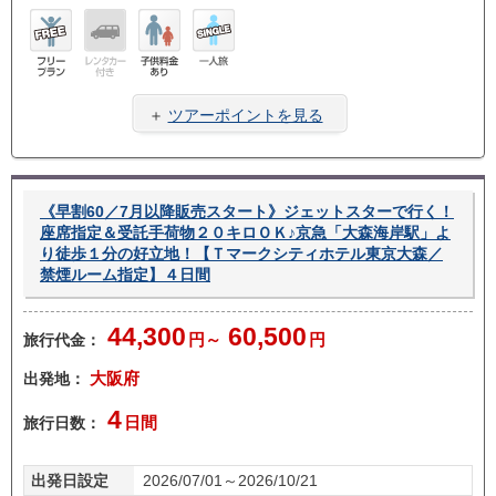
フリ
レン
子供
一人
ープ
タカ
料金
旅
＋
ツアーポイントを見る
ラン
ー無
あり
し
《早割60／7月以降販売スタート》ジェットスターで行く！
座席指定＆受託手荷物２０キロＯＫ♪京急「大森海岸駅」よ
り徒歩１分の好立地！【Ｔマークシティホテル東京大森／
禁煙ルーム指定】４日間
44,300
60,500
旅行代金：
円～
円
出発地：
大阪府
4
旅行日数：
日間
出発日設定
2026/07/01～2026/10/21