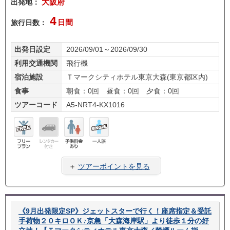
出発地：
大阪府
4
旅行日数：
日間
出発日設定
2026/09/01～2026/09/30
利用交通機関
飛行機
宿泊施設
Ｔマークシティホテル東京大森(東京都区内)
食事
朝食：0回 昼食：0回 夕食：0回
ツアーコード
A5-NRT4-KX1016
フリ
レン
子供
一人
ープ
タカ
料金
旅
＋
ツアーポイントを見る
ラン
ー無
あり
し
《9月出発限定SP》ジェットスターで行く！座席指定＆受託
手荷物２０キロＯＫ♪京急「大森海岸駅」より徒歩１分の好