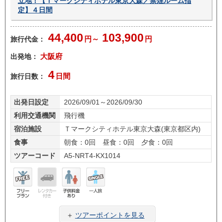
立地！【Ｔマークシティホテル東京大森／禁煙ルーム指
定】４日間
44,400
103,900
旅行代金：
円～
円
出発地：
大阪府
4
旅行日数：
日間
出発日設定
2026/09/01～2026/09/30
利用交通機関
飛行機
宿泊施設
Ｔマークシティホテル東京大森(東京都区内)
食事
朝食：0回 昼食：0回 夕食：0回
ツアーコード
A5-NRT4-KX1014
フリ
レン
子供
一人
ープ
タカ
料金
旅
＋
ツアーポイントを見る
ラン
ー無
あり