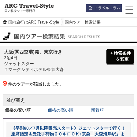
トラベルコラム
国内格安ツアー専門店
国内旅行はARC Travel-Style
国内ツアー検索結果
国内ツアー検索結果
大阪(関西空港)発、東京行き
検索条件
3泊4日
を変更
ジェットスター
Ｔマークシティホテル東京大森
9
件のツアーが該当しました。
並び替え
価格の安い順
価格の高い順
新着順
《早割60／7月以降販売スタート》ジェットスターで行く！
座席指定＆受託手荷物２０キロＯＫ♪京急「大森海岸駅」よ