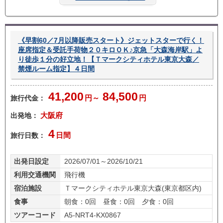
ラン
ー無
あり
し
《早割60／7月以降販売スタート》ジェットスターで行く！
座席指定＆受託手荷物２０キロＯＫ♪京急「大森海岸駅」よ
り徒歩１分の好立地！【Ｔマークシティホテル東京大森／
禁煙ルーム指定】４日間
41,200
84,500
旅行代金：
円～
円
出発地：
大阪府
4
旅行日数：
日間
出発日設定
2026/07/01～2026/10/21
利用交通機関
飛行機
宿泊施設
Ｔマークシティホテル東京大森(東京都区内)
食事
朝食：0回 昼食：0回 夕食：0回
ツアーコード
A5-NRT4-KX0867