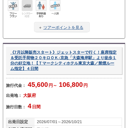
フリ
レン
子供
一人
ープ
タカ
料金
旅
＋
ツアーポイントを見る
ラン
ー無
あり
し
《7月以降販売スタート》ジェットスターで行く！座席指定
＆受託手荷物２０キロＯＫ♪京急「大森海岸駅」より徒歩１
分の好立地！【Ｔマークシティホテル東京大森／禁煙ルー
ム指定】４日間
45,600
106,800
旅行代金：
円～
円
出発地：
大阪府
4
旅行日数：
日間
出発日設定
2026/07/01～2026/10/21