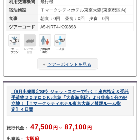
利用交通機関
飛行機
宿泊施設
Ｔマークシティホテル東京大森(東京都区内)
食事
朝食：0回 昼食：0回 夕食：0回
ツアーコード
A5-NRT4-KX0898
フリ
レン
子供
一人
ープ
タカ
料金
旅
＋
ツアーポイントを見る
ラン
ー無
あり
し
《9月出発限定SP》ジェットスターで行く！座席指定＆受託
手荷物２０キロＯＫ♪京急「大森海岸駅」より徒歩１分の好
立地！【Ｔマークシティホテル東京大森／禁煙ルーム指
定】４日間
47,500
87,100
旅行代金：
円～
円
出発地：
大阪府